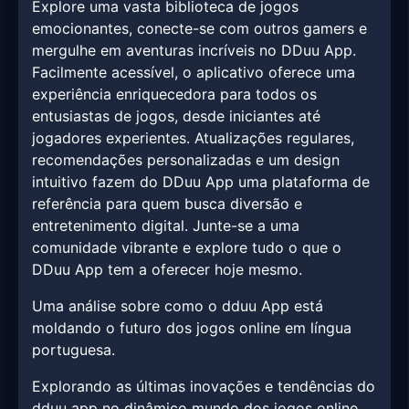
Explore uma vasta biblioteca de jogos
emocionantes, conecte-se com outros gamers e
mergulhe em aventuras incríveis no DDuu App.
Facilmente acessível, o aplicativo oferece uma
experiência enriquecedora para todos os
entusiastas de jogos, desde iniciantes até
jogadores experientes. Atualizações regulares,
recomendações personalizadas e um design
intuitivo fazem do DDuu App uma plataforma de
referência para quem busca diversão e
entretenimento digital. Junte-se a uma
comunidade vibrante e explore tudo o que o
DDuu App tem a oferecer hoje mesmo.
Uma análise sobre como o dduu App está
moldando o futuro dos jogos online em língua
portuguesa.
Explorando as últimas inovações e tendências do
dduu app no dinâmico mundo dos jogos online