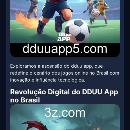
Exploramos a ascensão do dduu app, que
redefine o cenário dos jogos online no Brasil com
inovação e influência tecnológica.
Revolução Digital do DDUU App
no Brasil