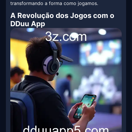
transformando a forma como jogamos.
A Revolução dos Jogos com o
DDuu App