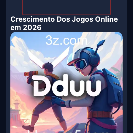
Crescimento Dos Jogos Online
em 2026