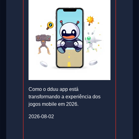
Como o dduu app está
transformando a experiência dos
jogos mobile em 2026.
2026-08-02