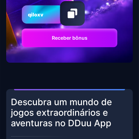
qiloxv
Receber bônus
Descubra um mundo de
jogos extraordinários e
aventuras no DDuu App