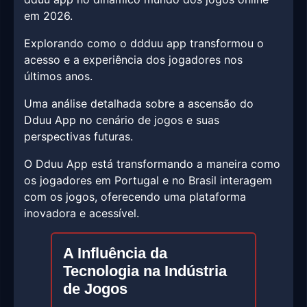
em 2026.
Explorando como o ddduu app transformou o
acesso e a experiência dos jogadores nos
últimos anos.
Uma análise detalhada sobre a ascensão do
Dduu App no cenário de jogos e suas
perspectivas futuras.
O Dduu App está transformando a maneira como
os jogadores em Portugal e no Brasil interagem
com os jogos, oferecendo uma plataforma
inovadora e acessível.
A Influência da
Tecnologia na Indústria
de Jogos