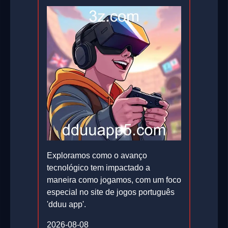
Exploramos como o avanço
tecnológico tem impactado a
maneira como jogamos, com um foco
especial no site de jogos português
'dduu app'.
2026-08-08