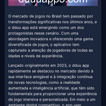
O mercado de jogos no Brasil tem passado por
transformações significativas nos últimos anos, e
o dduu app está emergindo como um dos
protagonistas nesse cenário. Com uma
abordagem inovadora e oferecendo uma gama
diversificada de jogos, o aplicativo tem
capturado a atenção de jogadores de todas as
idades e níveis de experiência.
Lançado originalmente em 2023, o dduu app
rapidamente se destacou no mercado devido à
sua interface amigável e à integração contínua
de novas tecnologias, como a realidade
aumentada e inteligência artificial, que têm sido
fundamentais para proporcionar uma experiência
de jogo imersiva e personalizada. Em meio a um
ambiente digital competitivo, o app vem