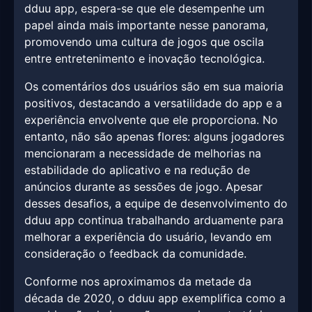
dduu app, espera-se que ele desempenhe um
papel ainda mais importante nesse panorama,
promovendo uma cultura de jogos que oscila
entre entretenimento e inovação tecnológica.
Os comentários dos usuários são em sua maioria
positivos, destacando a versatilidade do app e a
experiência envolvente que ele proporciona. No
entanto, não são apenas flores: alguns jogadores
mencionaram a necessidade de melhorias na
estabilidade do aplicativo e na redução de
anúncios durante as sessões de jogo. Apesar
desses desafios, a equipe de desenvolvimento do
dduu app continua trabalhando arduamente para
melhorar a experiência do usuário, levando em
consideração o feedback da comunidade.
Conforme nos aproximamos da metade da
década de 2020, o dduu app exemplifica como a