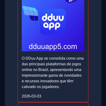
O DDuu App se consolida como uma
das principais plataformas de jogos
online no Brasil, apresentando uma
impressionante gama de novidades
e recursos inovadores que têm
cativado os jogadores.
2026-03-03