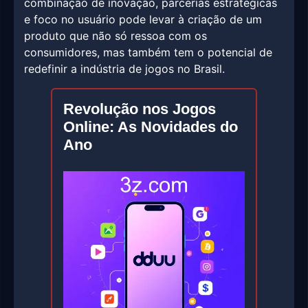
combinação de inovação, parcerias estratégicas
e foco no usuário pode levar à criação de um
produto que não só ressoa com os
consumidores, mas também tem o potencial de
redefinir a indústria de jogos no Brasil.
Revolução nos Jogos
Online: As Novidades do
Ano