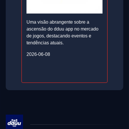
Uma visão abrangente sobre a
ascensão do dduu app no mercado
de jogos, destacando eventos e
tendências atuais.
2026-06-08