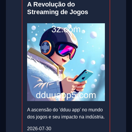
A Revolução do
Streaming de Jogos
A ascensão do 'dduu app' no mundo
dos jogos e seu impacto na indústria.
2026-07-30