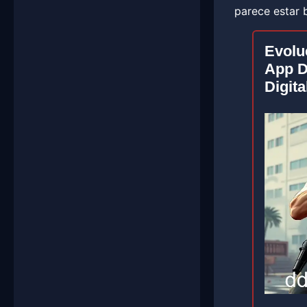
parece estar 
Evolu
App D
Digita