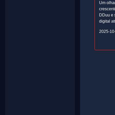
Um olhar
crescent
DDuu e s
digital at
2025-10