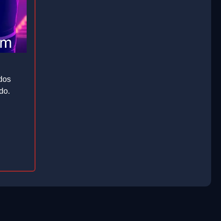
dos
do.