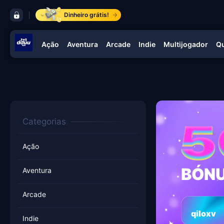
barra de controles dduu app
Dinheiro grátis!
Ação
Aventura
Arcade
Indie
Multijogador
Q
navegação dduu app
Categorias
Ação
BÓNU
Aventura
Arcade
qiloxv
Indie