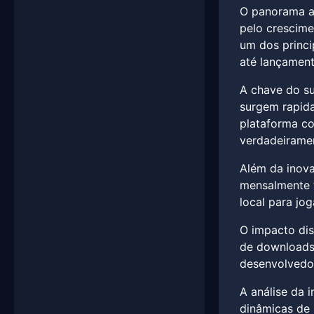
O panorama at
pelo crescime
um dos princi
até lançament
A chave do s
surgem rapida
plataforma co
verdadeiramen
Além da inova
mensalmente t
local para jo
O impacto dis
de downloads 
desenvolvedor
A análise da 
dinâmicas de 