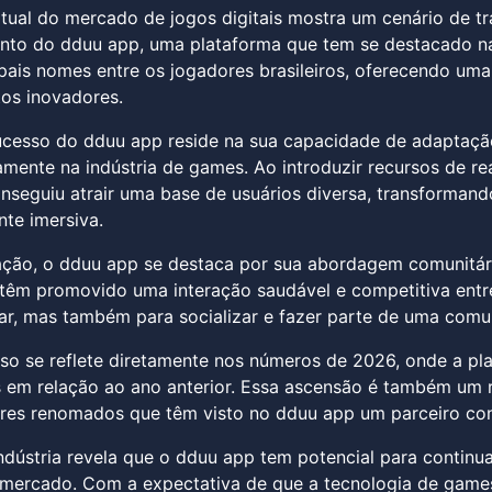
ual do mercado de jogos digitais mostra um cenário de t
nto do dduu app, uma plataforma que tem se destacado na 
pais nomes entre os jogadores brasileiros, oferecendo um
os inovadores.
ucesso do dduu app reside na sua capacidade de adaptaçã
mente na indústria de games. Ao introduzir recursos de real
nseguiu atrair uma base de usuários diversa, transforman
te imersiva.
ção, o dduu app se destaca por sua abordagem comunitária
êm promovido uma interação saudável e competitiva entre
gar, mas também para socializar e fazer parte de uma comu
so se reflete diretamente nos números de 2026, onde a p
em relação ao ano anterior. Essa ascensão é também um r
es renomados que têm visto no dduu app um parceiro conf
indústria revela que o dduu app tem potencial para continua
mercado. Com a expectativa de que a tecnologia de games