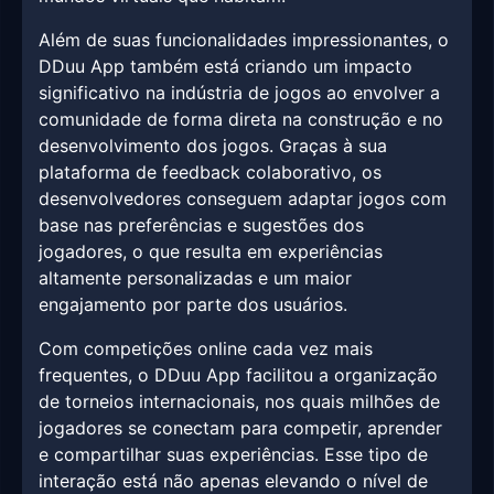
Além de suas funcionalidades impressionantes, o
DDuu App também está criando um impacto
significativo na indústria de jogos ao envolver a
comunidade de forma direta na construção e no
desenvolvimento dos jogos. Graças à sua
plataforma de feedback colaborativo, os
desenvolvedores conseguem adaptar jogos com
base nas preferências e sugestões dos
jogadores, o que resulta em experiências
altamente personalizadas e um maior
engajamento por parte dos usuários.
Com competições online cada vez mais
frequentes, o DDuu App facilitou a organização
de torneios internacionais, nos quais milhões de
jogadores se conectam para competir, aprender
e compartilhar suas experiências. Esse tipo de
interação está não apenas elevando o nível de