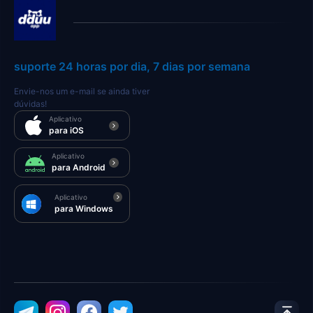
suporte 24 horas por dia, 7 dias por semana
Envie-nos um e-mail se ainda tiver
dúvidas!
Aplicativo
para iOS
Aplicativo
para Android
Aplicativo
para Windows