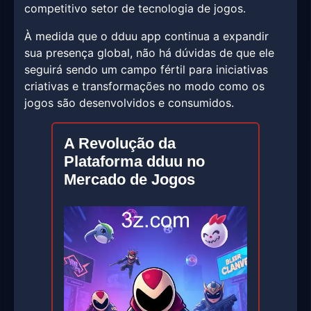
competitivo setor de tecnologia de jogos.
À medida que o dduu app continua a expandir
sua presença global, não há dúvidas de que ele
seguirá sendo um campo fértil para iniciativas
criativas e transformações no modo como os
jogos são desenvolvidos e consumidos.
A Revolução da
Plataforma dduu no
Mercado de Jogos