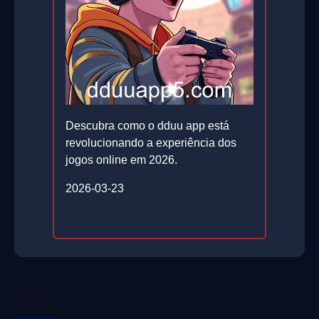
Descubra como o dduu app está
revolucionando a experiência dos
jogos online em 2026.
2026-03-23