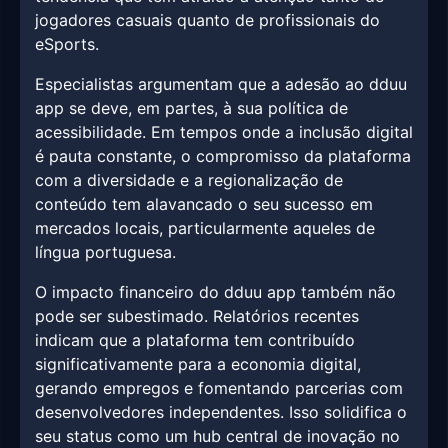
jogadores casuais quanto de profissionais do
eSports.
Especialistas argumentam que a adesão ao dduu
app se deve, em partes, à sua política de
acessibilidade. Em tempos onde a inclusão digital
é pauta constante, o compromisso da plataforma
com a diversidade e a regionalização de
conteúdo tem alavancado o seu sucesso em
mercados locais, particularmente aqueles de
língua portuguesa.
O impacto financeiro do dduu app também não
pode ser subestimado. Relatórios recentes
indicam que a plataforma tem contribuído
significativamente para a economia digital,
gerando empregos e fomentando parcerias com
desenvolvedores independentes. Isso solidifica o
seu status como um hub central de inovação no