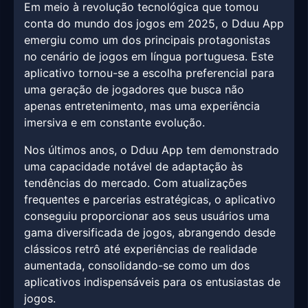
Em meio à revolução tecnológica que tomou
conta do mundo dos jogos em 2025, o Dduu App
emergiu como um dos principais protagonistas
no cenário de jogos em língua portuguesa. Este
aplicativo tornou-se a escolha preferencial para
uma geração de jogadores que busca não
apenas entretenimento, mas uma experiência
imersiva e em constante evolução.
Nos últimos anos, o Dduu App tem demonstrado
uma capacidade notável de adaptação às
tendências do mercado. Com atualizações
frequentes e parcerias estratégicas, o aplicativo
conseguiu proporcionar aos seus usuários uma
gama diversificada de jogos, abrangendo desde
clássicos retrô até experiências de realidade
aumentada, consolidando-se como um dos
aplicativos indispensáveis para os entusiastas de
jogos.