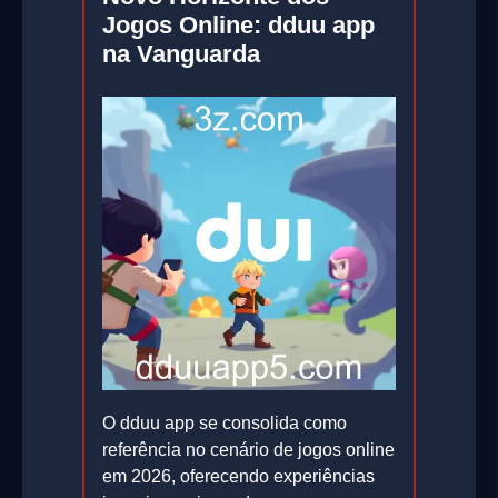
Jogos Online: dduu app
na Vanguarda
O dduu app se consolida como
referência no cenário de jogos online
em 2026, oferecendo experiências