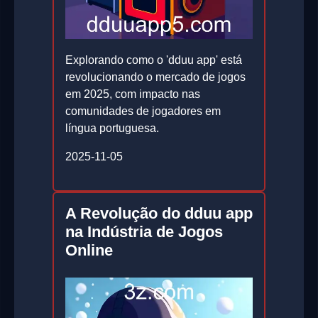
Explorando como o 'dduu app' está
revolucionando o mercado de jogos
em 2025, com impacto nas
comunidades de jogadores em
língua portuguesa.
2025-11-05
A Revolução do dduu app
na Indústria de Jogos
Online