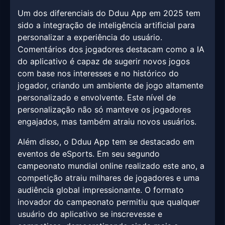
Um dos diferenciais do Dduu App em 2025 tem
sido a integração de inteligência artificial para
personalizar a experiência do usuário.
Comentários dos jogadores destacam como a IA
do aplicativo é capaz de sugerir novos jogos
com base nos interesses e no histórico do
jogador, criando um ambiente de jogo altamente
personalizado e envolvente. Este nível de
personalização não só manteve os jogadores
engajados, mas também atraiu novos usuários.
Além disso, o Dduu App tem se destacado em
eventos de eSports. Em seu segundo
campeonato mundial online realizado este ano, a
competição atraiu milhares de jogadores e uma
audiência global impressionante. O formato
inovador do campeonato permitiu que qualquer
usuário do aplicativo se inscrevesse e