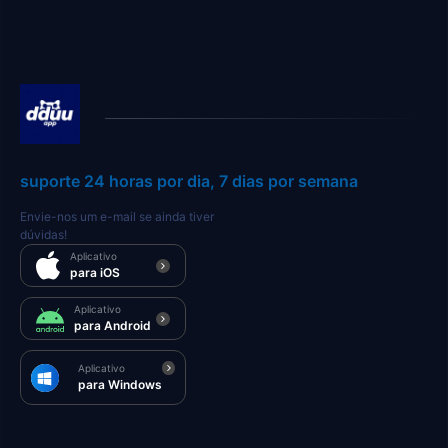
suporte 24 horas por dia, 7 dias por semana
Envie-nos um e-mail se ainda tiver
dúvidas!
Aplicativo
para iOS
Aplicativo
para Android
Aplicativo
para Windows