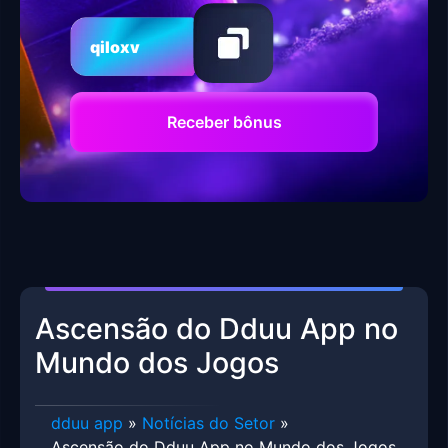
qiloxv
Receber bônus
Ascensão do Dduu App no
Mundo dos Jogos
dduu app
»
Notícias do Setor
»
Ascensão do Dduu App no Mundo dos Jogos