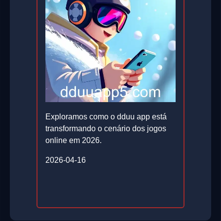
Exploramos como o dduu app está
transformando o cenário dos jogos
online em 2026.
2026-04-16