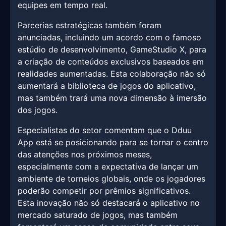
equipes em tempo real.
Parcerias estratégicas também foram
anunciadas, incluindo um acordo com o famoso
estúdio de desenvolvimento, GameStudio X, para
a criação de conteúdos exclusivos baseados em
realidades aumentadas. Esta colaboração não só
aumentará a biblioteca de jogos do aplicativo,
mas também trará uma nova dimensão à imersão
dos jogos.
Especialistas do setor comentam que o Dduu
App está se posicionando para se tornar o centro
das atenções nos próximos meses,
especialmente com a expectativa de lançar um
ambiente de torneios globais, onde os jogadores
poderão competir por prêmios significativos.
Esta inovação não só destacará o aplicativo no
mercado saturado de jogos, mas também