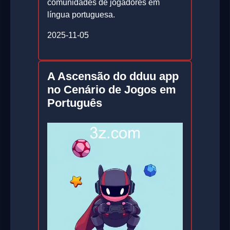
comunidades de jogadores em
língua portuguesa.
2025-11-05
A Ascensão do dduu app
no Cenário de Jogos em
Português