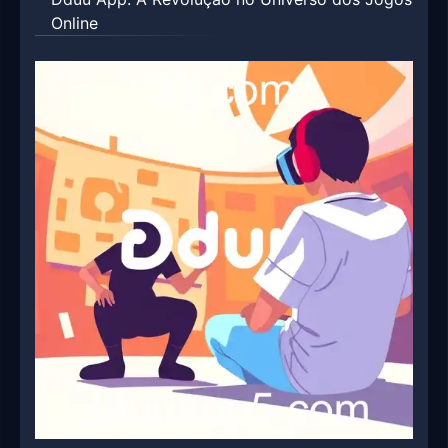
Online