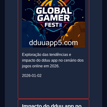
Exploração das tendências e
impacto do dduu app no cenário dos
jogos online em 2026.
2026-01-02
Impacto do dduu app no