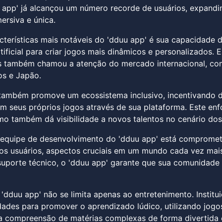
 app' já alcançou um número recorde de usuários, expandi
ersiva e única.
terísticas mais notáveis do 'dduu app' é sua capacidade d
artificial para criar jogos mais dinâmicos e personalizados
as também chamou a atenção do mercado internacional, co
os e Japão.
também promove um ecossistema inclusivo, incentivando 
m seus próprios jogos através de sua plataforma. Este e
o também dá visibilidade a novos talentos no cenário dos
 equipe de desenvolvimento do 'dduu app' está compromet
os usuários, aspectos cruciais em um mundo cada vez mai
uporte técnico, o 'dduu app' garante que sua comunidade 
'dduu app' não se limita apenas ao entretenimento. Institu
dades para promover o aprendizado lúdico, utilizando jog
 compreensão de matérias complexas de forma divertida e 