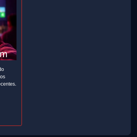
do
gos
ecentes.