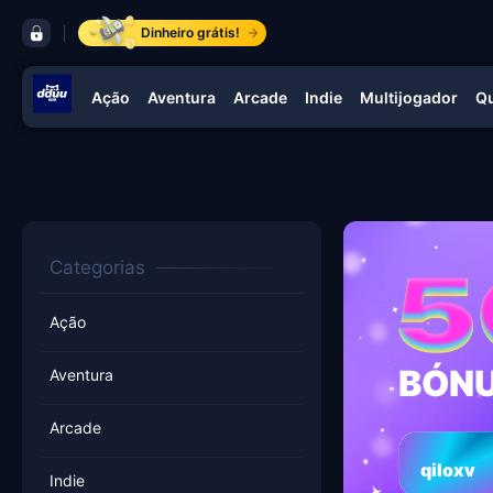
barra de controles dduu app
Dinheiro grátis!
Ação
Aventura
Arcade
Indie
Multijogador
Q
navegação dduu app
Categorias
Ação
BÓNU
Aventura
Arcade
qiloxv
Indie