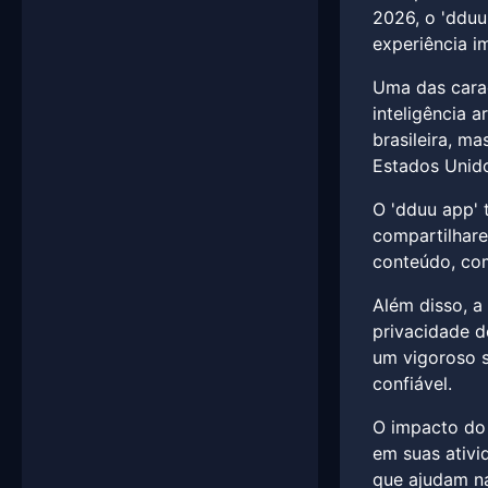
2026, o 'dduu
experiência im
Uma das carac
inteligência 
brasileira, m
Estados Unid
O 'dduu app' 
compartilhare
conteúdo, com
Além disso, a
privacidade d
um vigoroso s
confiável.
O impacto do 
em suas ativi
que ajudam na