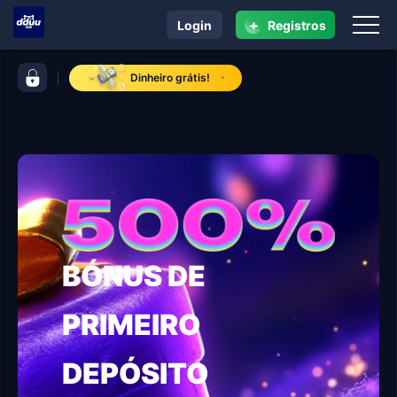
+
Login
Registros
navegação dduu app
barra de controles dduu app
Dinheiro grátis!
BÓNUS DE
PRIMEIRO
DEPÓSITO