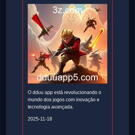
O dduu app está revolucionando o
mundo dos jogos com inovação e
tecnologia avançada.
2025-11-18