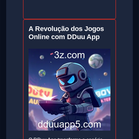
A Revolução dos Jogos
Online com DDuu App