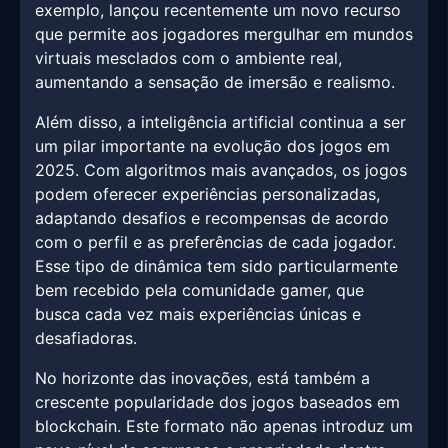
exemplo, lançou recentemente um novo recurso
que permite aos jogadores mergulhar em mundos
virtuais mesclados com o ambiente real,
aumentando a sensação de imersão e realismo.
Além disso, a inteligência artificial continua a ser
um pilar importante na evolução dos jogos em
2025. Com algoritmos mais avançados, os jogos
podem oferecer experiências personalizadas,
adaptando desafios e recompensas de acordo
com o perfil e as preferências de cada jogador.
Esse tipo de dinâmica tem sido particularmente
bem recebido pela comunidade gamer, que
busca cada vez mais experiências únicas e
desafiadoras.
No horizonte das inovações, está também a
crescente popularidade dos jogos baseados em
blockchain. Este formato não apenas introduz um