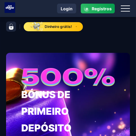
+
Login
Registros
navegação dduu app
barra de controles dduu app
Dinheiro grátis!
BÓNUS DE
PRIMEIRO
DEPÓSITO