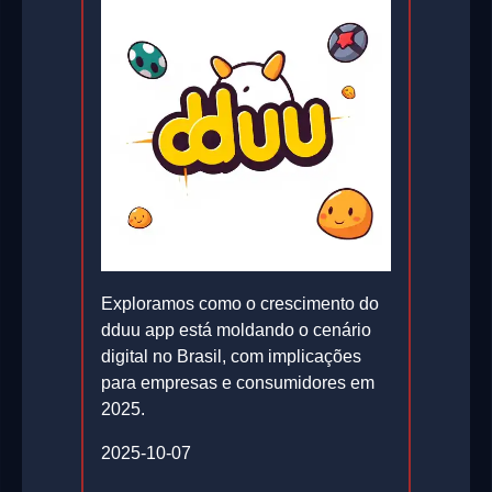
Exploramos como o crescimento do
dduu app está moldando o cenário
digital no Brasil, com implicações
para empresas e consumidores em
2025.
2025-10-07