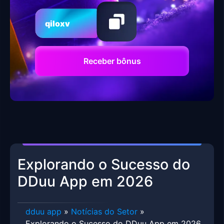
qiloxv
Receber bônus
Explorando o Sucesso do
DDuu App em 2026
dduu app
»
Notícias do Setor
»
Explorando o Sucesso do DDuu App em 2026