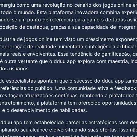
mergiu como uma revolução no cenário dos jogos online e
todo o mundo. Esta plataforma inovadora combina experiê
rnando-se um ponto de referência para gamers de todas as
osição de destaque, graças à sua capacidade de integrar 
dústria de jogos online tem visto um crescimento exponen
corporação de realidade aumentada e inteligência artificia
mais reais e envolventes. Essa tendência de gamificação, 
 é outra vertente que o dduu app explora com maestria, in
os usuários.
de especialistas apontam que o sucesso do dduu app tam
referências do público. Uma comunidade ativa e feedback
es façam atualizações contínuas, mantendo a plataforma f
entretenimento, a plataforma tem oferecido oportunidades
e o desenvolvimento de habilidades.
 dduu app tem estabelecido parcerias estratégicas com d
mpliando seu alcance e diversificando suas ofertas. Isso 