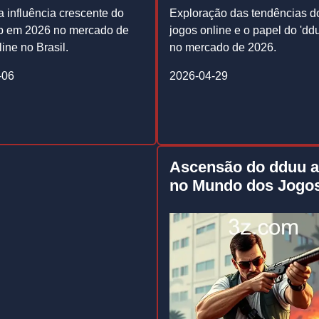
a influência crescente do
Exploração das tendências d
p em 2026 no mercado de
jogos online e o papel do 'dd
ine no Brasil.
no mercado de 2026.
-06
2026-04-29
Ascensão do dduu 
no Mundo dos Jogo