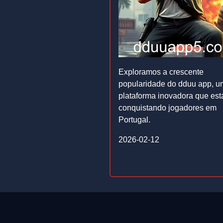
Exploramos a crescente
popularidade do dduu app, 
plataforma inovadora que est
conquistando jogadores em
Portugal.
2026-02-12