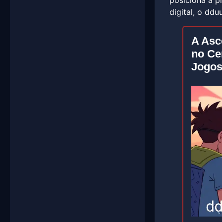
posiciona a p
digital, o dd
A Asc
no Ce
Jogo