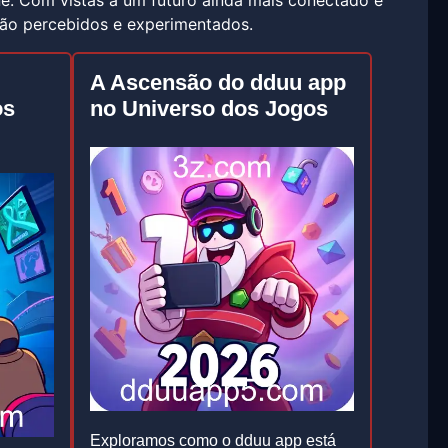
e. Com vistas a um futuro ainda mais conectado e
 são percebidos e experimentados.
A Ascensão do dduu app
os
no Universo dos Jogos
Exploramos como o dduu app está