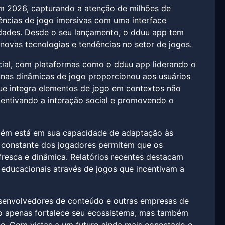
m 2026, capturando a atenção de milhões de
ncias de jogo imersivas com uma interface
 idades. Desde o seu lançamento, o dduu app tem
novas tecnologias e tendências no setor de jogos.
cial, com plataformas como o dduu app liderando o
l nas dinâmicas de jogo proporcionou aos usuários
que integra elementos de jogo em contextos não
centivando a interação social e promovendo o
bém está em sua capacidade de adaptação às
 constante dos jogadores permitem que os
resca e dinâmica. Relatórios recentes destacam
 educacionais através de jogos que incentivam a
esenvolvedores de conteúdo e outras empresas de
não apenas fortalece seu ecossistema, mas também