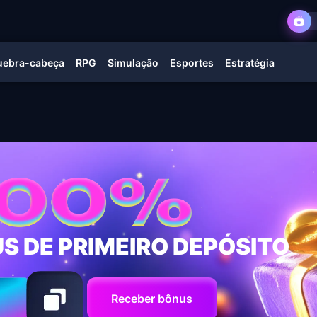
uebra-cabeça
RPG
Simulação
Esportes
Estratégia
S DE PRIMEIRO DEPÓSITO
Receber bônus